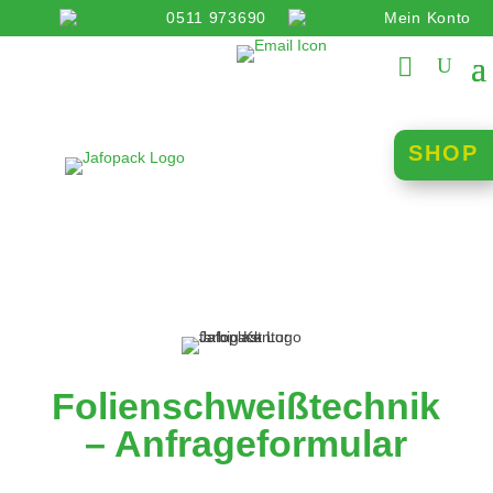
0511 973690
Mein Konto
info@jafopack.de
SHOP
Folienschweißtechnik
– Anfrageformular