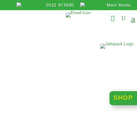
0511 973690
Mein Konto
info@jafopack.de
SHOP