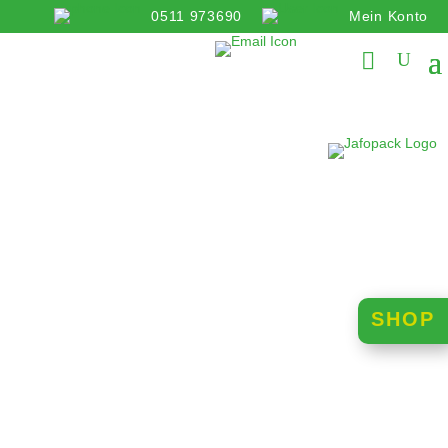
0511 973690
Mein Konto
info@jafopack.de
SHOP