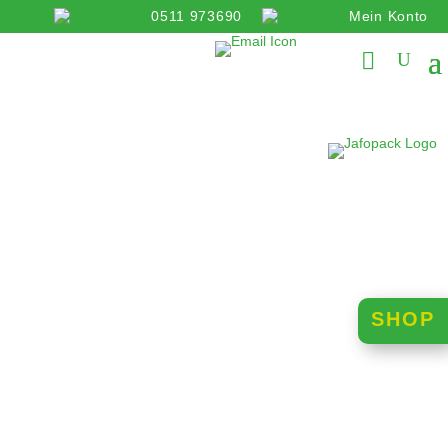
0511 973690
Mein Konto
info@jafopack.de
SHOP