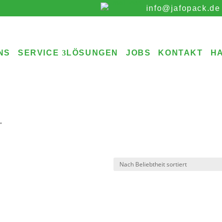
info@jafopack.de
NS
SERVICE
LÖSUNGEN
JOBS
KONTAKT
H
“