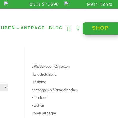
0511 973690
Mein Konto
SHOP
AUBEN – ANFRAGE
BLOG
EPS/Styropor Kühlboxen
Handstretchfolie
Hilfsmittel
Kartonagen & Versandtaschen
Klebeband
Paletten
Rollenwellpappe