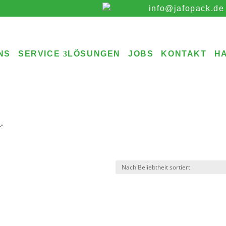
info@jafopack.de
NS
SERVICE
LÖSUNGEN
JOBS
KONTAKT
H
r“