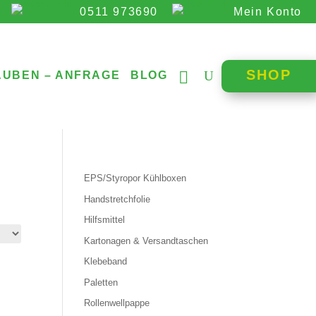
0511 973690
Mein Konto
SHOP
AUBEN – ANFRAGE
BLOG
EPS/Styropor Kühlboxen
Handstretchfolie
Hilfsmittel
Kartonagen & Versandtaschen
Klebeband
Paletten
Rollenwellpappe