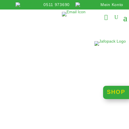
0511 973690
Mein Konto
info@jafopack.de
SHOP