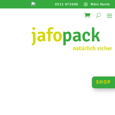
0511 973690
Mein Konto
info@jafopack.de
SHOP