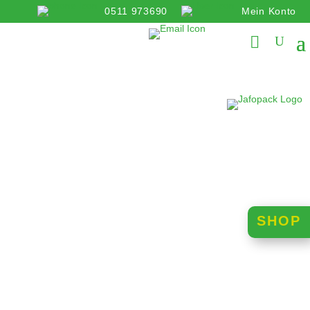
0511 973690
Mein Konto
info@jafopack.de
SHOP