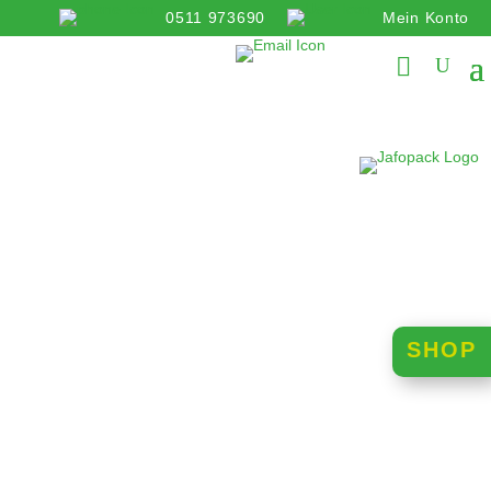
0511 973690
Mein Konto
info@jafopack.de
SHOP