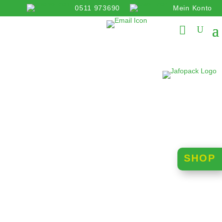
0511 973690
Mein Konto
info@jafopack.de
SHOP