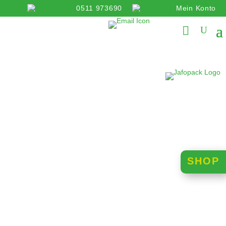
0511 973690
Mein Konto
info@jafopack.de
SHOP