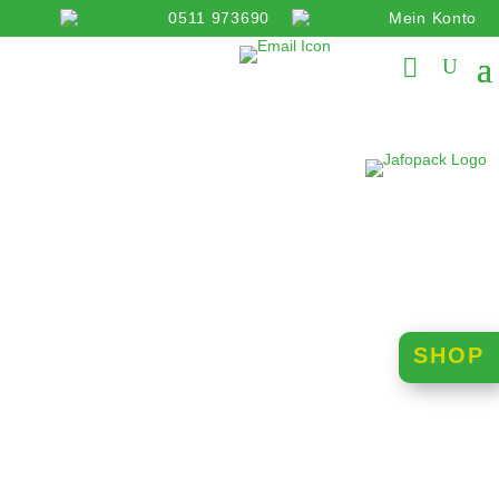
0511 973690
Mein Konto
info@jafopack.de
SHOP