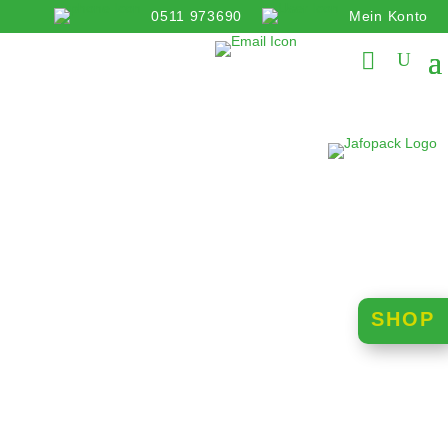
0511 973690
Mein Konto
info@jafopack.de
SHOP