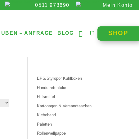
0511 973690
Mein Konto
SHOP
AUBEN – ANFRAGE
BLOG
EPS/Styropor Kühlboxen
Handstretchfolie
Hilfsmittel
Kartonagen & Versandtaschen
Klebeband
Paletten
Rollenwellpappe