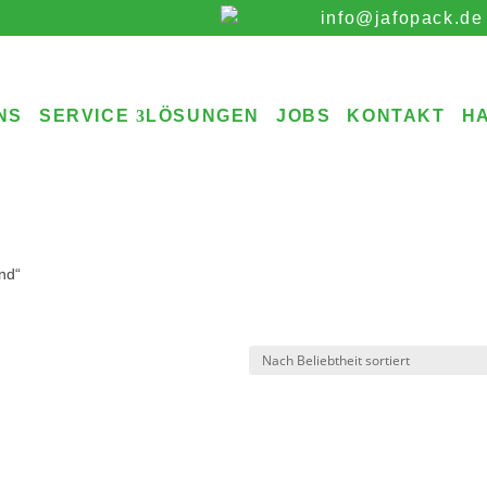
info@jafopack.de
NS
SERVICE
LÖSUNGEN
JOBS
KONTAKT
H
nd“