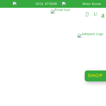
0511 973690
Mein Konto
info@jafopack.de
SHOP