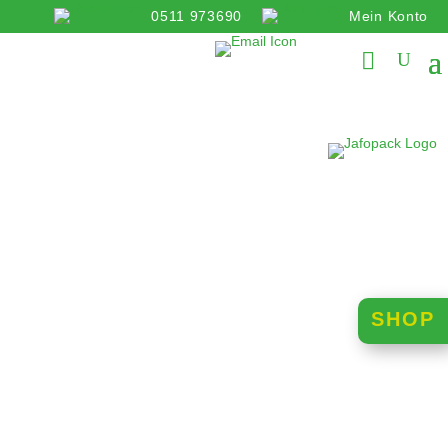
0511 973690
Mein Konto
info@jafopack.de
SHOP