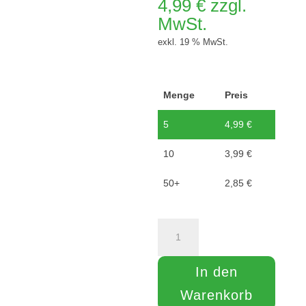
4,99
€
zzgl.
MwSt.
exkl. 19 % MwSt.
Menge
Preis
5
4,99
€
10
3,99
€
50+
2,85
€
Abroller
für
Bündelstretchfolie
In den
Menge
Warenkorb