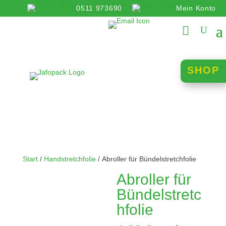
0511 973690
Mein Konto
info@jafopack.de
SHOP
Start
/
Handstretchfolie
/ Abroller für Bündelstretchfolie
Abroller für
Bündelstretc
hfolie