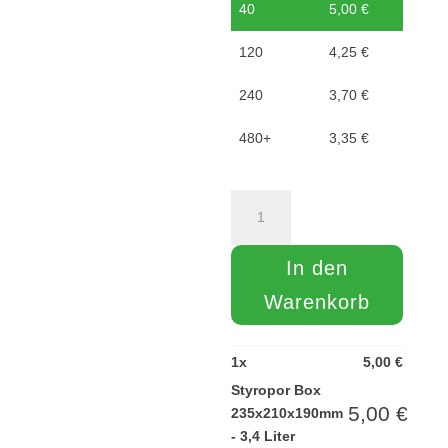
40
5,00
€
120
4,25
€
240
3,70
€
480+
3,35
€
Styropor
Box
235x210x190mm
In den
-
3,4
Warenkorb
Liter
Menge
1
x
5,00
€
Styropor Box
5,00
€
235x210x190mm
- 3,4 Liter