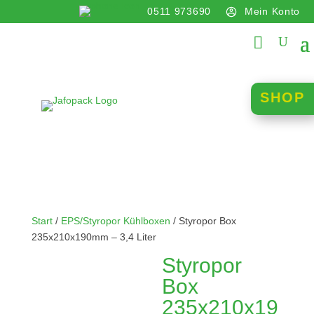
0511 973690
Mein Konto
info@jafopack.de
SHOP
Start
/
EPS/Styropor Kühlboxen
/ Styropor Box
235x210x190mm – 3,4 Liter
Styropor
Box
235x210x19