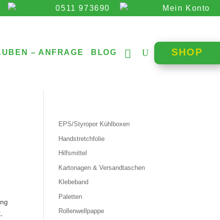
0511 973690
Mein Konto
SHOP
AUBEN – ANFRAGE
BLOG
EPS/Styropor Kühlboxen
Handstretchfolie
Hilfsmittel
Kartonagen & Versandtaschen
Klebeband
Paletten
ung
Rollenwellpappe
t,