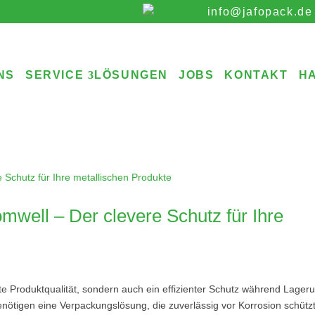
info@jafopack.de
NS
SERVICE
LÖSUNGEN
JOBS
KONTAKT
H
mwell – Der clevere Schutz für Ihre
te Produktqualität, sondern auch ein effizienter Schutz während Lager
enötigen eine Verpackungslösung, die zuverlässig vor Korrosion schütz