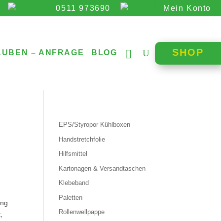
0511 973690
Mein Konto
SHOP
AUBEN – ANFRAGE
BLOG
EPS/Styropor Kühlboxen
Handstretchfolie
Hilfsmittel
Kartonagen & Versandtaschen
Klebeband
Paletten
ung
Rollenwellpappe
t,