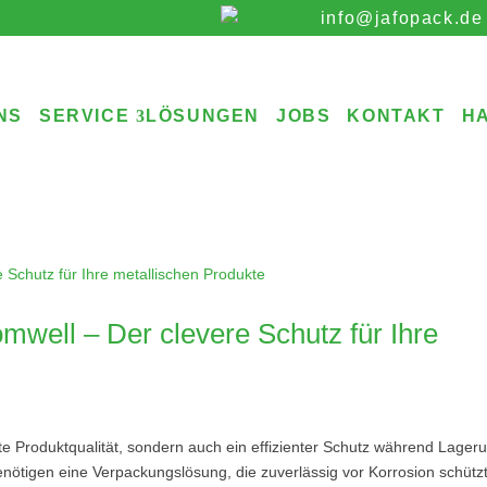
info@jafopack.de
NS
SERVICE
LÖSUNGEN
JOBS
KONTAKT
H
mwell – Der clevere Schutz für Ihre
te Produktqualität, sondern auch ein effizienter Schutz während Lager
enötigen eine Verpackungslösung, die zuverlässig vor Korrosion schütz