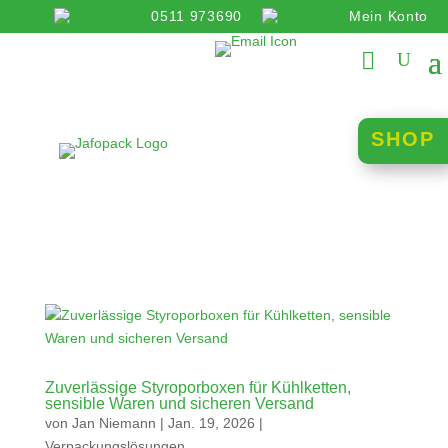
0511 973690
Mein Konto
info@jafopack.de
SHOP
Zuverlässige Styroporboxen für Kühlketten,
sensible Waren und sicheren Versand
von
Jan Niemann
|
Jan. 19, 2026
|
Verpackungslösungen