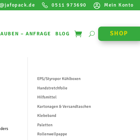
o@jafopack.de
0511 973690
Mein Konto
SHOP
AUBEN – ANFRAGE
BLOG
EPS/Styropor Kühlboxen
Handstretchfolie
Hilfsmittel
Kartonagen & Versandtaschen
Klebeband
Paletten
nders
Rollenwellpappe