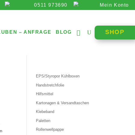
0511 973690
Mein Konto
SHOP
AUBEN – ANFRAGE
BLOG
EPS/Styropor Kühlboxen
Handstretchfolie
Hilfsmittel
Kartonagen & Versandtaschen
Klebeband
Paletten
e
Rollenwellpappe
em