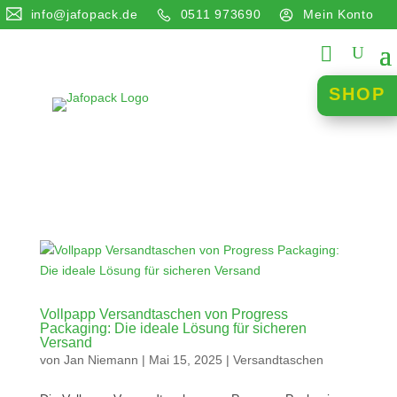
info@jafopack.de
0511 973690
Mein Konto
SHOP
Vollpapp Versandtaschen von Progress
Packaging: Die ideale Lösung für sicheren
Versand
von
Jan Niemann
|
Mai 15, 2025
|
Versandtaschen