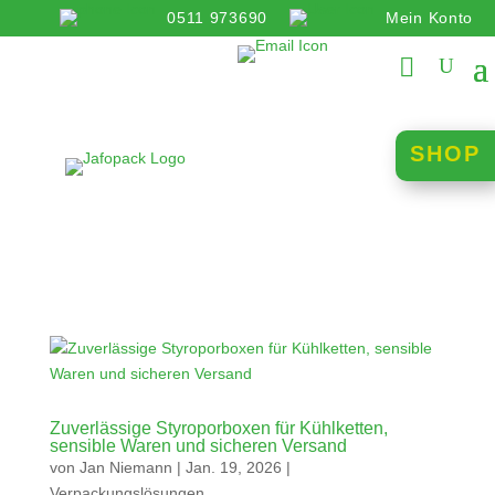
0511 973690
Mein Konto
info@jafopack.de
SHOP
Zuverlässige Styroporboxen für Kühlketten,
sensible Waren und sicheren Versand
von
Jan Niemann
|
Jan. 19, 2026
|
Verpackungslösungen