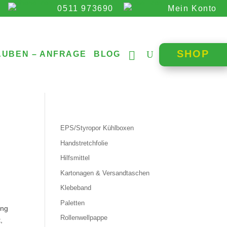
0511 973690
Mein Konto
SHOP
AUBEN – ANFRAGE
BLOG
EPS/Styropor Kühlboxen
Handstretchfolie
Hilfsmittel
Kartonagen & Versandtaschen
Klebeband
Paletten
ung
Rollenwellpappe
t,