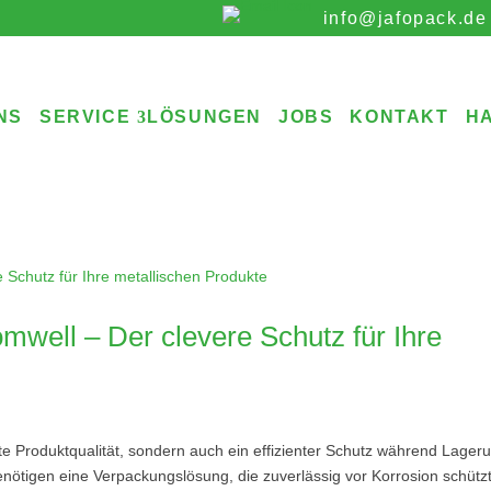
info@jafopack.de
NS
SERVICE
LÖSUNGEN
JOBS
KONTAKT
H
mwell – Der clevere Schutz für Ihre
te Produktqualität, sondern auch ein effizienter Schutz während Lager
enötigen eine Verpackungslösung, die zuverlässig vor Korrosion schütz