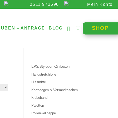
0511 973690
Mein Konto
SHOP
AUBEN – ANFRAGE
BLOG
EPS/Styropor Kühlboxen
Handstretchfolie
Hilfsmittel
Kartonagen & Versandtaschen
Klebeband
Paletten
Rollenwellpappe