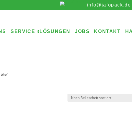
info@jafopack.de
NS
SERVICE
LÖSUNGEN
JOBS
KONTAKT
H
räte“