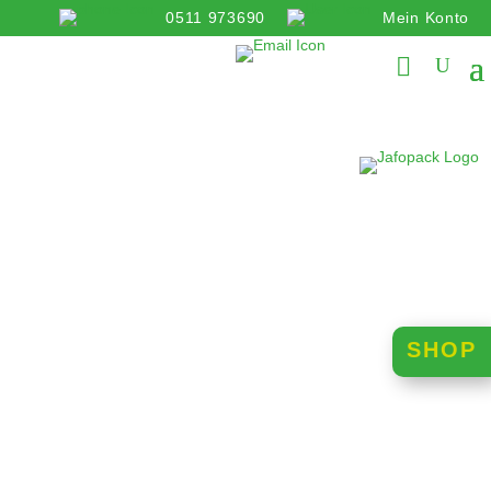
0511 973690
Mein Konto
info@jafopack.de
SHOP