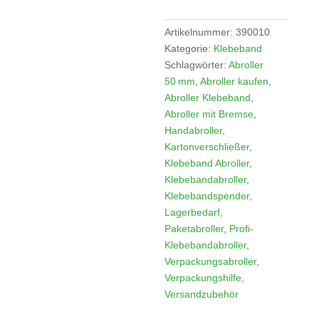
&
Sicherheitsmesser
Artikelnummer:
390010
Menge
Kategorie:
Klebeband
Schlagwörter:
Abroller
50 mm
,
Abroller kaufen
,
Abroller Klebeband
,
Abroller mit Bremse
,
Handabroller
,
Kartonverschließer
,
Klebeband Abroller
,
Klebebandabroller
,
Klebebandspender
,
Lagerbedarf
,
Paketabroller
,
Profi-
Klebebandabroller
,
Verpackungsabroller
,
Verpackungshilfe
,
Versandzubehör