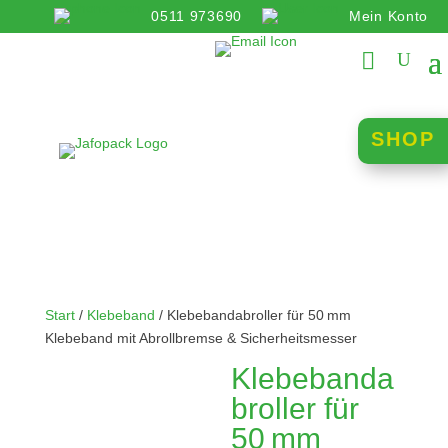
0511 973690
Mein Konto
info@jafopack.de
SHOP
Start
/
Klebeband
/ Klebebandabroller für 50 mm
Klebeband mit Abrollbremse & Sicherheitsmesser
Klebebanda
broller für
50 mm