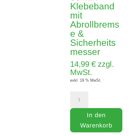
Klebeband
mit
Abrollbrems
e &
Sicherheits
messer
14,99
€
zzgl.
MwSt.
exkl. 19 % MwSt.
Klebebandabroller
für
50 mm
In den
Klebeband
mit
Warenkorb
Abrollbremse